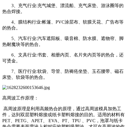
3、充气行业:充气城堡、漂流船、充气床垫、游泳圈等的
热合焊接。
4、膜结构行业:帐篷、PVC涂层布、软膜天花、广告布等
的热合。
5、汽车行业:汽车遮阳板、吸音棉、防水膜、遮物帘、脚
热耐魔块等的热合。
6、文具行业:书套、相册内页、名片夹内页等的热合，还
可烫金。
7、医疗行业:软袋、导管、防褥疮坐垫、玉石腰带、磁石
床垫、软袋等的热合。
高周波工作原理：
高周波原理是利用高频热合的原理，通过高周波模具加热工
件，达到双层塑料熔接或纸卡塑料熔接的目的。适用的材料有
PET、PETG、APET、 EVA、PT、TPU 、PVC，泡罩与纸卡
热合需要表面需涂上相对应的塑料吸塑油，才可在高周波的作