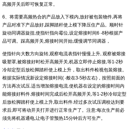
高频开关后即可恢复正常。
6、将需要高频热合的产品放入下模内,放好被包装物件,再将
产品对准下产品放好,踩脚踏杆使上模下降压住产品。顺时针
旋动同调器旋扭,使指针指向霉位,设定熔接时间6 -8秒根据产
品可调。踩高频开关,熔接时间开始,缓慢调节同调器，
使指针向大数方向旋转,观察电流表指针慢慢上升, 观察被熔接
吸塑罩,被熔接好时松开高频开关,机器立即停止熔接,等1-2秒
冷却定型后放松脚踏杆使上模上升，取出料件检视包装熔接。
根据实际情况新设定熔接时间( -般在3-5秒左右)，按照前面的
方法再次试压.适当增加熔接电流.使机器在设定的熔接时间内
能熔接好料件.熔接时间完成后松开高频开关,等1-2秒冷却定型
后放松脚踏杆使上模上升,取出料件.经过多次试压调校达到要
求后,即可将动开关打开进行正常生产了。注意:每次生产前必
须先将机器通电,让电子管预热15分钟后方可生产。