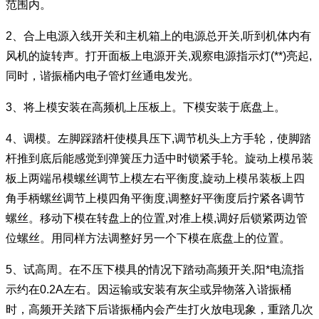
范围内。
2、合上电源入线开关和主机箱上的电源总开关,听到机体内有
风机的旋转声。打开面板上电源开关,观察电源指示灯(**)亮起,
同时，谐振桶内电子管灯丝通电发光。
3、将上模安装在高频机上压板上。下模安装于底盘上。
4、调模。左脚踩踏杆使模具压下,调节机头上方手轮，使脚踏
杆推到底后能感觉到弹簧压力适中时锁紧手轮。旋动上模吊装
板上两端吊模螺丝调节上模左右平衡度,旋动上模吊装板上四
角手柄螺丝调节上模四角平衡度,调整好平衡度后拧紧各调节
螺丝。移动下模在转盘上的位置,对准上模,调好后锁紧两边管
位螺丝。用同样方法调整好另一个下模在底盘上的位置。
5、试高周。在不压下模具的情况下踏动高频开关,阳*电流指
示约在0.2A左右。因运输或安装有灰尘或异物落入谐振桶
时，高频开关踏下后谐振桶内会产生打火放电现象，重踏几次