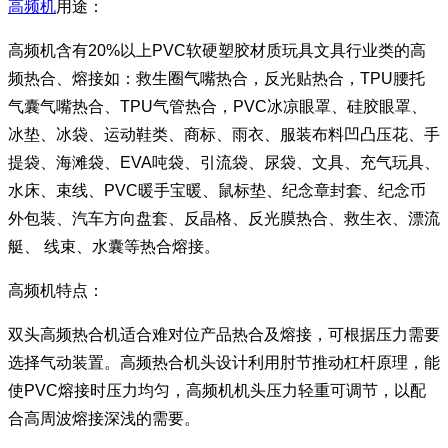
高频机
用途：
高频机含有20%以上PVC软硬塑胶材质玩具文具行业类的高
频热合、熔接如：救生圈气嘴热合，反光贴热合，TPU腰托
气囊气嘴热合、TPU气管热合，PVC冰凉眼罩、硅胶眼罩、
冰垫、冰袋、运动鞋类、商标、雨衣、服装布料凹凸压花、手
提袋、海滩袋、EVA吨袋、引流袋、尿袋、文具、充气玩具、
水床、束线、PVC暖手宝暖、鼠标垫、纪念章封套、纪念币
外包装、汽车方向盘套、反晶格、反光膜热合、救生衣、漂流
艇、 线束、水囊等热合熔接。
高频机特点：
双头高频热合机适合难对位产品热合及熔接，可根据压力需要
选择气动装置。高频热合机头设计利用肘节推动杠杆原理，能
使PVC熔接时压力均匀，高频机机头压力轻重可调节，以配
合高周波熔接深浅的需要。