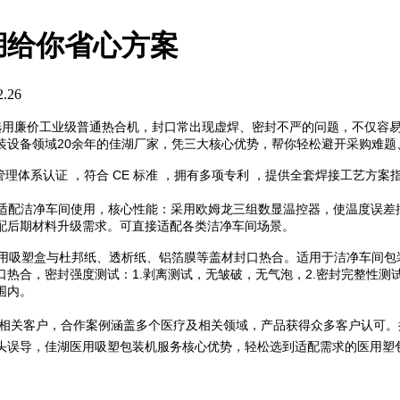
湖给你省心方案
.26
选用廉价工业级普通热合机，封口常出现虚焊、密封不严的问题，不仅容
装设备领域20余年的佳湖厂家，凭三大核心优势，帮你轻松避开采购难题
管理体系认证 ，符合 CE 标准 ，拥有多项专利 ，提供全套焊接工艺方案
适配洁净车间使用，核心性能：采用欧姆龙三组数显温控器，使温度误差控制
配后期材料升级需求。可直接适配各类洁净车间场景。
C等医用吸塑盒与杜邦纸、透析纸、铝箔膜等盖材封口热合。适用于洁净车间包
热合，密封强度测试：1.剥离测试，无皱破，无气泡，2.密封完整性测
围内。
相关客户，合作案例涵盖多个医疗及相关领域，产品获得众多客户认可。
头误导，佳湖医用吸塑包装机服务核心优势，轻松选到适配需求的医用塑