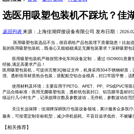
选医用吸塑包装机不踩坑？佳
返回列表
来源：上海佳湖焊接设备有限公司
发布日期：2026.02
医用吸塑包装选品不当，很容易给产品包装埋下质量隐患！比如
装的医用吸塑包装机，既省心又能稳稳满足无菌包装要求？深耕吸塑包
医用吸塑包装机严格按照净化车间设备定制 ，通过 ISO9001质量
经验,满足高要求产品！
医用吸塑包装机，可提供完整3Q验证文件，机身采用304不锈钢材质，
强、透析纸等材质热合包装，搭配航
空铝合金模具，封口牢固平整，适
使用材料及环境：主要应用于PETG、APET、PP、PS或PV
产品合格标准：医用无菌吸塑包装，透析纸包装封口、铝箔膜等盖材封口
续运行几小时生产，记录故障次数及参数波动，无停机，参数波动在范
关注长远保障：佳湖牌深耕医疗包装设备领域，累计服务众多医疗
服务，可按需定制非标机型，减少停机损耗。不盲目追求低价、不被噱
【相关推荐】