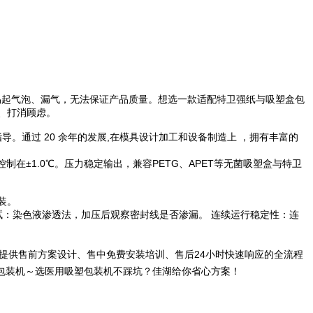
易起气泡、漏气，无法保证产品质量。想选一款适配特卫强纸与吸塑盒包
、打消顾虑。
指导。通过 20 余年的发展,在模具设计加工和设备制造上 ，拥有丰富的
在±1.0℃。压力稳定输出，兼容PETG、APET等无菌吸塑盒与特卫
装。
试：染色液渗透法，加压后观察密封线是否渗漏。 连续运行稳定性：连
提供售前方案设计、售中免费安装培训、售后24小时快速响应的全流程
包装机～选医用吸塑包装机不踩坑？佳湖给你省心方案！