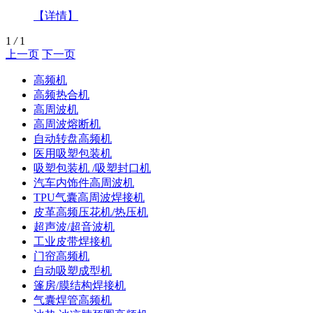
【详情】
1
/
1
上一页
下一页
高频机
高频热合机
高周波机
高周波熔断机
自动转盘高频机
医用吸塑包装机
吸塑包装机 /吸塑封口机
汽车内饰件高周波机
TPU气囊高周波焊接机
皮革高频压花机/热压机
超声波/超音波机
工业皮带焊接机
门帘高频机
自动吸塑成型机
篷房/膜结构焊接机
气囊焊管高频机