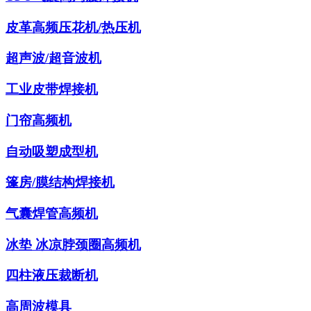
皮革高频压花机/热压机
超声波/超音波机
工业皮带焊接机
门帘高频机
自动吸塑成型机
篷房/膜结构焊接机
气囊焊管高频机
冰垫 冰凉脖颈圈高频机
四柱液压裁断机
高周波模具