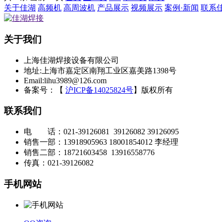
关于佳湖
高频机
高周波机
产品展示
视频展示
案例·新闻
联系
关于我们
上海佳湖焊接设备有限公司
地址:上海市嘉定区南翔工业区嘉美路1398号
Email:lihu3989@126.com
备案号：【
沪ICP备14025824号
】
版权所有
联系我们
电 话：021-39126081 39126082 39126095
销售一部：13918905963 18001854012 李经理
销售二部：18721603458 13916558776
传真：021-39126082
手机网站