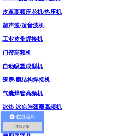
皮革高频压花机/热压机
超声波/超音波机
工业皮带焊接机
门帘高频机
自动吸塑成型机
篷房/膜结构焊接机
气囊焊管高频机
冰垫 冰凉脖颈圈高频机
在线咨询
四柱液压裁断机
在线客服
高周波模具