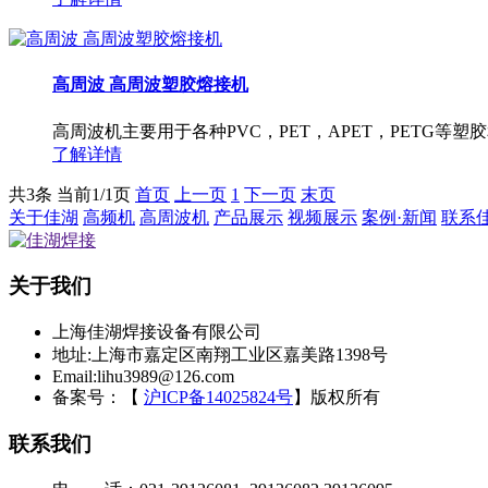
高周波 高周波塑胶熔接机
高周波机主要用于各种PVC，PET，APET，PETG等
了解详情
共3条 当前1/1页
首页
上一页
1
下一页
末页
关于佳湖
高频机
高周波机
产品展示
视频展示
案例·新闻
联系
关于我们
上海佳湖焊接设备有限公司
地址:上海市嘉定区南翔工业区嘉美路1398号
Email:lihu3989@126.com
备案号：【
沪ICP备14025824号
】
版权所有
联系我们